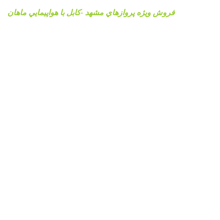
فروش ويژه پروازهاي مشهد -کابل با هواپيمايي ماهان