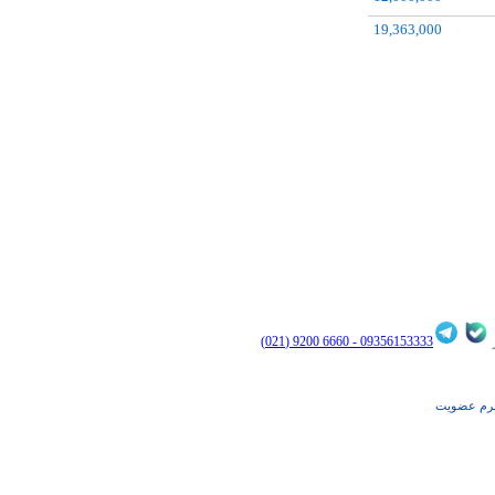
19,363,000
12,002,000
6660 9200 (021)
09356153333 -
رم عضويت