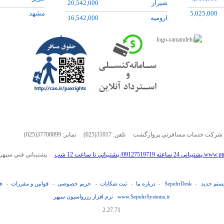
شيراز
20,542,000
12,229,000
يزد
7,865,000
5,025,000
مشهد
اروميه
16,542,000
29,035,000
7,545,000
زنجان
اصفهان
18,068,000
42,000,000
5,534,000
گرگان
25,073,000
15,030,000
4,584,000
19,820,000
(025)31017
نمابر:
(025)37708899
www.ptravels.ir09037512
پشتيباني فني سپهر
یستم جدید
SepehrDesk
درباره ما
ثبت شکایات
حریم خصوصی
قوانین و مقررات
ف
-
-
-
-
-
-
نرم افزار رزرواسيون سپهر www.SepehrSystems.ir
2.27.71