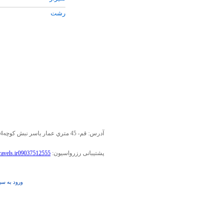
بندرعباس
رشت
دبي
مشهد
باکو
تبريز
نجف
اروميه
بغداد
آدرس: قم- 45 متري عمار ياسر نبش کوچه4 شرکت خدمات مسافرتي پروازگشت تلفن:
پشتیبانی رزرواسیون:
پشتيباني 24 ساعته 09127519719/ پشتيباني تا ساعت 12 شب 555
ورود به س